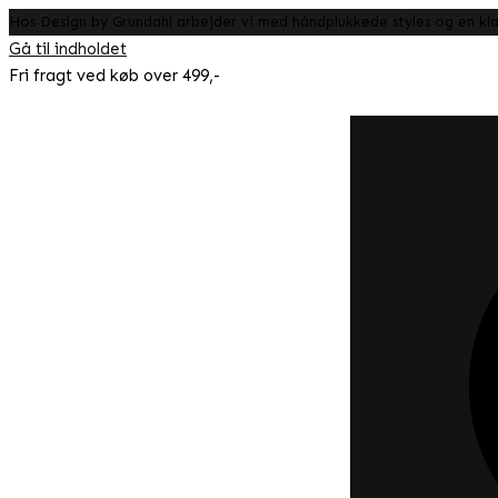
Hos Design by Grundahl arbejder vi med håndplukkede styles og en klar
Gå til indholdet
Fri fragt ved køb over 499,-