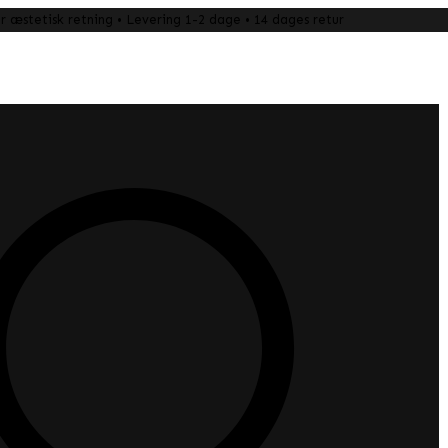
 æstetisk retning • Levering 1-2 dage • 14 dages retur