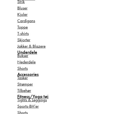
Strik
Bluser
Kjoler
Cardigans
Toppe
T-shirts
Skjorter
Jakker & Blazere
Underdele
Bukser
Nederdele
Shorts
Accessories
Tasker
Strømper
Tilbehør
Fitness/Yoga tøj
Tights & Leggings
Sports-BH’er
Shorts