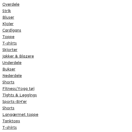
Overdele
Strik
Bluser
Kjoler
Cardigans
Toppe
T-shirts
Skjorter
Jakker & Blazere
Underdele
Bukser
Nederdele
Shorts
Fitness/Yoga tøj
Tights & Leggings
Sports-BH’er
Shorts
Langærmet toppe
Tanktops
T-shirts