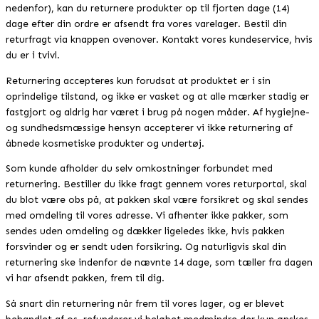
nedenfor), kan du returnere produkter op til fjorten dage (14)
dage efter din ordre er afsendt fra vores varelager. Bestil din
returfragt via knappen ovenover. Kontakt vores kundeservice, hvis
du er i tvivl.
Returnering accepteres kun forudsat at produktet er i sin
oprindelige tilstand, og ikke er vasket og at alle mærker stadig er
fastgjort og aldrig har været i brug på nogen måder. Af hygiejne-
og sundhedsmæssige hensyn accepterer vi ikke returnering af
åbnede kosmetiske produkter og undertøj.
Som kunde afholder du selv omkostninger forbundet med
returnering. Bestiller du ikke fragt gennem vores returportal, skal
du blot være obs på, at pakken skal være forsikret og skal sendes
med omdeling til vores adresse. Vi afhenter ikke pakker, som
sendes uden omdeling og dækker ligeledes ikke, hvis pakken
forsvinder og er sendt uden forsikring. Og naturligvis skal din
returnering ske indenfor de nævnte 14 dage, som tæller fra dagen
vi har afsendt pakken, frem til dig.
Så snart din returnering når frem til vores lager, og er blevet