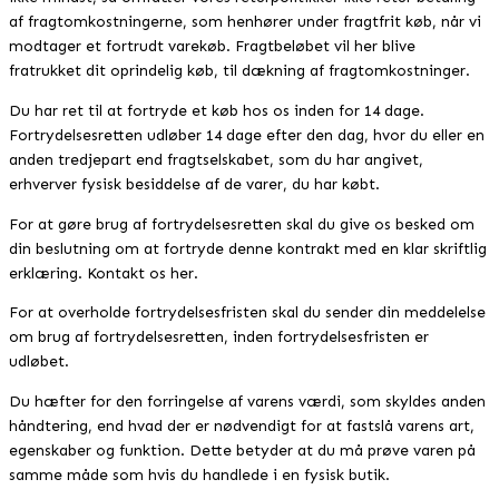
af fragtomkostningerne, som henhører under fragtfrit køb, når vi
modtager et fortrudt varekøb. Fragtbeløbet vil her blive
fratrukket dit oprindelig køb, til dækning af fragtomkostninger.
Du har ret til at fortryde et køb hos os inden for 14 dage.
Fortrydelsesretten udløber 14 dage efter den dag, hvor du eller en
anden tredjepart end fragtselskabet, som du har angivet,
erhverver fysisk besiddelse af de varer, du har købt.
For at gøre brug af fortrydelsesretten skal du give os besked om
din beslutning om at fortryde denne kontrakt med en klar skriftlig
erklæring. Kontakt os her.
For at overholde fortrydelsesfristen skal du sender din meddelelse
om brug af fortrydelsesretten, inden fortrydelsesfristen er
udløbet.
Du hæfter for den forringelse af varens værdi, som skyldes anden
håndtering, end hvad der er nødvendigt for at fastslå varens art,
egenskaber og funktion. Dette betyder at du må prøve varen på
samme måde som hvis du handlede i en fysisk butik.