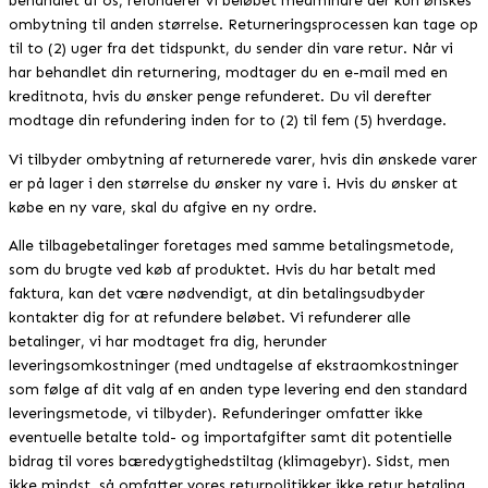
behandlet af os, refunderer vi beløbet medmindre der kun ønskes
ombytning til anden størrelse. Returneringsprocessen kan tage op
til to (2) uger fra det tidspunkt, du sender din vare retur. Når vi
har behandlet din returnering, modtager du en e-mail med en
kreditnota, hvis du ønsker penge refunderet. Du vil derefter
modtage din refundering inden for to (2) til fem (5) hverdage.
Vi tilbyder ombytning af returnerede varer, hvis din ønskede varer
er på lager i den størrelse du ønsker ny vare i. Hvis du ønsker at
købe en ny vare, skal du afgive en ny ordre.
Alle tilbagebetalinger foretages med samme betalingsmetode,
som du brugte ved køb af produktet. Hvis du har betalt med
faktura, kan det være nødvendigt, at din betalingsudbyder
kontakter dig for at refundere beløbet. Vi refunderer alle
betalinger, vi har modtaget fra dig, herunder
leveringsomkostninger (med undtagelse af ekstraomkostninger
som følge af dit valg af en anden type levering end den standard
leveringsmetode, vi tilbyder). Refunderinger omfatter ikke
eventuelle betalte told- og importafgifter samt dit potentielle
bidrag til vores bæredygtighedstiltag (klimagebyr). Sidst, men
ikke mindst, så omfatter vores returpolitikker ikke retur betaling