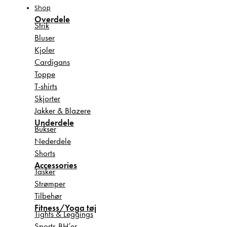
Shop
Overdele
Strik
Bluser
Kjoler
Cardigans
Toppe
T-shirts
Skjorter
Jakker & Blazere
Underdele
Bukser
Nederdele
Shorts
Accessories
Tasker
Strømper
Tilbehør
Fitness/Yoga tøj
Tights & Leggings
Sports-BH’er