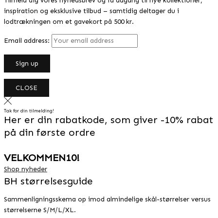
Tilmeld dig vores nyhedsbrev og få adgang til nye kollektioner,
inspiration og eksklusive tilbud – samtidig deltager du i
lodtrækningen om et gavekort på 500 kr.
Email address:
CLOSE
Tak for din tilmelding!
Her er din rabatkode, som giver -10% rabat
på din første ordre
VELKOMMEN10!
Shop nyheder
BH størrelsesguide
Sammenligningsskema op imod almindelige skål-størrelser versus
størrelserne S/M/L/XL.