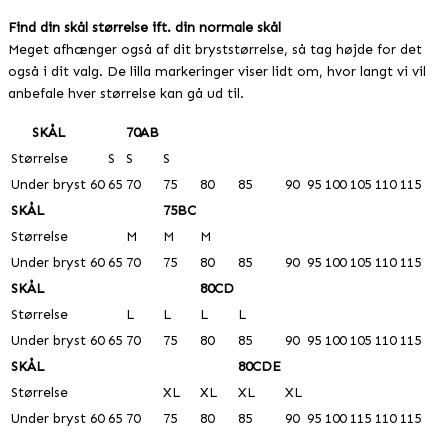
Find din skål størrelse ift. din normale skål
Meget afhænger også af dit bryststørrelse, så tag højde for det
også i dit valg. De lilla markeringer viser lidt om, hvor langt vi vil
anbefale hver størrelse kan gå ud til.
SKÅL
70AB
Størrelse
S
S
S
Under bryst
60
65
70
75
80
85
90
95
100
105
110
115
SKÅL
75BC
Størrelse
M
M
M
Under bryst
60
65
70
75
80
85
90
95
100
105
110
115
SKÅL
80CD
Størrelse
L
L
L
L
Under bryst
60
65
70
75
80
85
90
95
100
105
110
115
SKÅL
80CDE
Størrelse
XL
XL
XL
XL
Under bryst
60
65
70
75
80
85
90
95
100
115
110
115