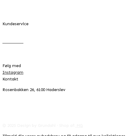
Min konto
Om Design by Grundahl
Kundeservice
FAQ
Returnering
Handelsbetingelser
Cookie- & privatlivspolitik
Følg med
Instagram
Kontakt
Rosenbakken 26, 6100 Haderslev
42996041
CVR:
info@designbygrundahl.dk
© 2025 Design by Grundahl · Shop af:
MG