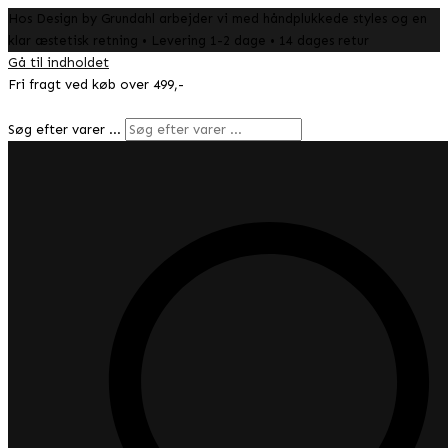
Hos Design by Grundahl arbejder vi med håndplukkede styles og en
klar æstetisk retning • Levering 1-2 dage • 14 dages retur
Gå til indholdet
Fri fragt ved køb over 499,-
Søg efter varer …