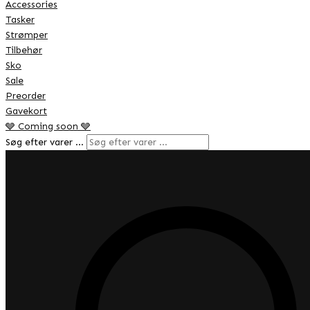
Accessories
Tasker
Strømper
Tilbehør
Sko
Sale
Preorder
Gavekort
🩶 Coming soon 🩶
Søg efter varer …