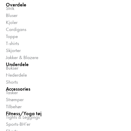
Overdele
Strik
Bluser
Kjoler
Cardigans
Toppe
T-shirts
Skjorter
Jakker & Blazere
Underdele
Bukser
Nederdele
Shorts
Accessories
Tasker
Strømper
Tilbehør
Fitness/Yoga tøj
Tights & Leggings
Sports-BH’er
Shorts