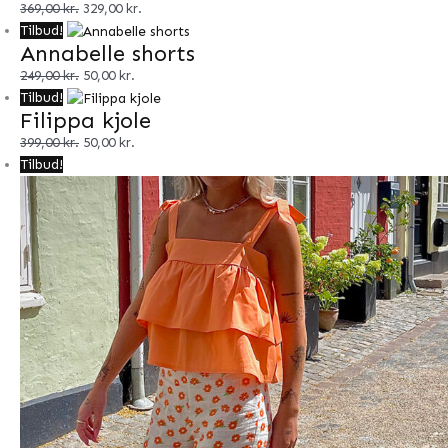
369,00
kr.
329,00
kr.
Nederdele
Tilbud!
Shorts
Annabelle shorts
249,00
kr.
50,00
kr.
Tilbud!
Filippa kjole
399,00
kr.
50,00
kr.
Tilbud!