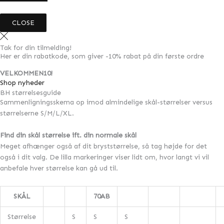
CLOSE
Tak for din tilmelding!
Her er din rabatkode, som giver -10% rabat på din første ordre
VELKOMMEN10!
Shop nyheder
BH størrelsesguide
Sammenligningsskema op imod almindelige skål-størrelser versus
størrelserne S/M/L/XL.
Find din skål størrelse ift. din normale skål
Meget afhænger også af dit bryststørrelse, så tag højde for det
også i dit valg. De lilla markeringer viser lidt om, hvor langt vi vil
anbefale hver størrelse kan gå ud til.
SKÅL
70AB
Størrelse
S
S
S