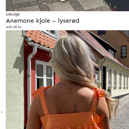
Udsolgt
Anemone kjole – lyserød
449,00
kr.