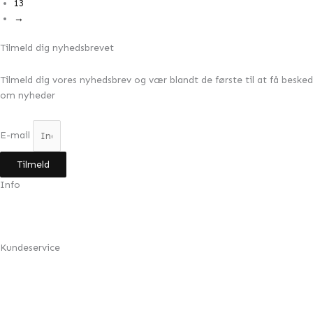
13
→
Tilmeld dig nyhedsbrevet
Tilmeld dig vores nyhedsbrev og vær blandt de første til at få besked
om nyheder
E-mail
Tilmeld
Info
Min konto
Om Design by Grundahl
Kundeservice
FAQ
Returnering
Handelsbetingelser
Cookie- & privatlivspolitik