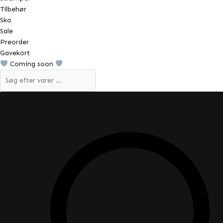
Tilbehør
Sko
Sale
Preorder
Gavekort
Coming soon