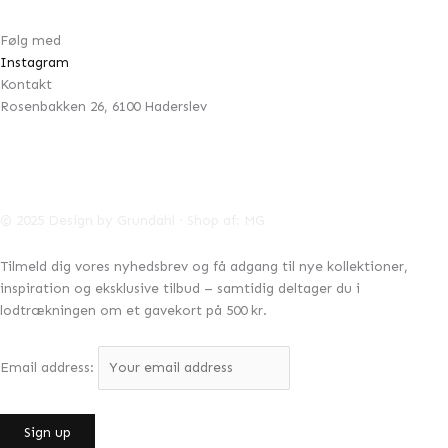
Følg med
Instagram
Kontakt
Rosenbakken 26, 6100 Haderslev
42996041
CVR:
info@designbygrundahl.dk
© 2025 Design by Grundahl · Shop af:
MG
Tilmeld dig vores nyhedsbrev og få adgang til nye kollektioner,
inspiration og eksklusive tilbud – samtidig deltager du i
lodtrækningen om et gavekort på 500 kr.
Email address: