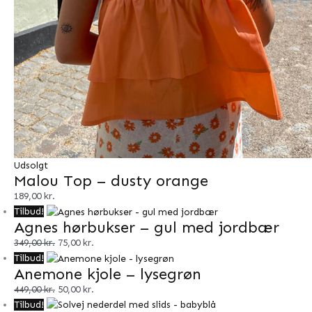
Udsolgt
Malou Top – dusty orange
189,00
kr.
Tilbud!
Agnes hørbukser – gul med jordbær
349,00
kr.
75,00
kr.
Tilbud!
Anemone kjole – lysegrøn
449,00
kr.
50,00
kr.
Tilbud!