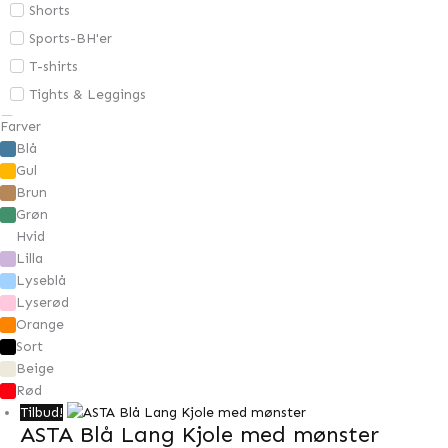
Shorts
Sports-BH'er
T-shirts
Tights & Leggings
Gavekort
Farver
Blå
Overdele
Gul
Bluser
Brun
Cardigans
Grøn
Jakker & Blazere
Hvid
Lilla
Kjoler
Lyseblå
Skjorter
Lyserød
Strik
Orange
Sort
Toppe
Beige
Sko
Rød
Underdele
Tilbud!
ASTA Blå Lang Kjole med mønster
Bukser