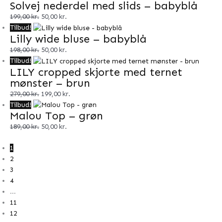
Solvej nederdel med slids – babyblå
199,00
kr.
50,00
kr.
Tilbud!
Lilly wide bluse – babyblå
198,00
kr.
50,00
kr.
Tilbud!
LILY cropped skjorte med ternet
mønster – brun
279,00
kr.
199,00
kr.
Tilbud!
Malou Top – grøn
189,00
kr.
50,00
kr.
1
2
3
4
…
11
12