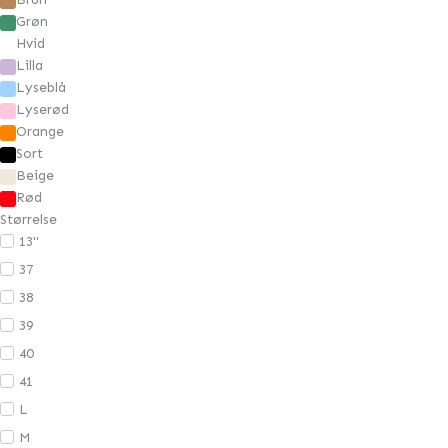
Cardigans
Grøn
Jakker & Blazere
Hvid
Lilla
Kjoler
Lyseblå
Skjorter
Lyserød
Strik
Orange
Sort
Toppe
Beige
Sko
Rød
Underdele
Størrelse
Bukser
13"
Nederdele
37
Shorts
38
39
40
41
L
M