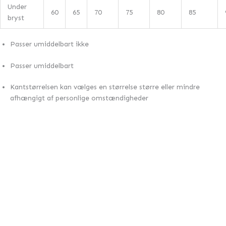
Under
60
65
70
75
80
85
bryst
Passer umiddelbart ikke
Passer umiddelbart
Kantstørrelsen kan vælges en størrelse større eller mindre
afhængigt af personlige omstændigheder