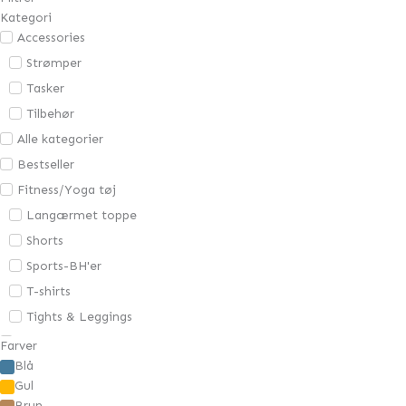
Kategori
Accessories
Strømper
Tasker
Tilbehør
Alle kategorier
Bestseller
Fitness/Yoga tøj
Langærmet toppe
Shorts
Sports-BH'er
T-shirts
Tights & Leggings
Gavekort
Farver
Blå
Overdele
Gul
Bluser
Brun