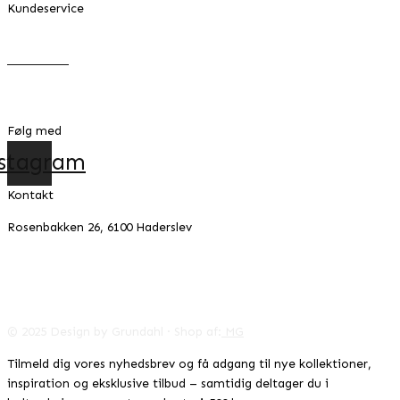
Kundeservice
FAQ
Returnering
Handelsbetingelser
Cookie- & privatlivspolitik
Følg med
stagram
Kontakt
Rosenbakken 26, 6100 Haderslev
42996041
CVR:
info@designbygrundahl.dk
© 2025 Design by Grundahl · Shop af:
MG
Tilmeld dig vores nyhedsbrev og få adgang til nye kollektioner,
inspiration og eksklusive tilbud – samtidig deltager du i