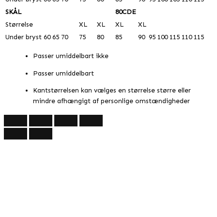
SKÅL
80CDE
Størrelse
XL
XL
XL
XL
Under bryst
60
65
70
75
80
85
90
95
100
115
110
115
Passer umiddelbart ikke
Passer umiddelbart
Kantstørrelsen kan vælges en størrelse større eller
mindre afhængigt af personlige omstændigheder