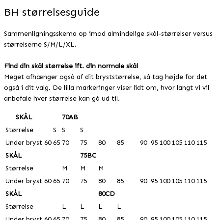
BH størrelsesguide
Sammenligningsskema op imod almindelige skål-størrelser versus
størrelserne S/M/L/XL.
Find din skål størrelse ift. din normale skål
Meget afhænger også af dit bryststørrelse, så tag højde for det
også i dit valg. De lilla markeringer viser lidt om, hvor langt vi vil
anbefale hver størrelse kan gå ud til.
SKÅL
70AB
Størrelse
S
S
S
Under bryst
60
65
70
75
80
85
90
95
100
105
110
115
SKÅL
75BC
Størrelse
M
M
M
Under bryst
60
65
70
75
80
85
90
95
100
105
110
115
SKÅL
80CD
Størrelse
L
L
L
L
Under bryst
60
65
70
75
80
85
90
95
100
105
110
115