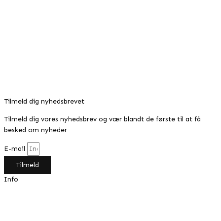
279,00 kr..
199,00
kr.
Den aktuelle pris er: 199,00 kr..
Tilbud!
ELLA Business busker I casual og
elegant look, Brun
279,00
kr.
Den oprindelige pris var:
279,00 kr..
198,00
kr.
Den aktuelle pris er: 198,00 kr..
Tilmeld dig nyhedsbrevet
Tilmeld dig vores nyhedsbrev og vær blandt de første til at få
besked om nyheder
E-mail
Tilmeld
Info
Min konto
Om Design by Grundahl