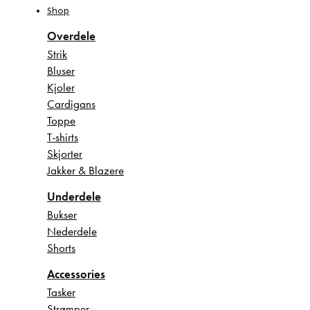
Shop
Overdele
Strik
Bluser
Kjoler
Cardigans
Toppe
T-shirts
Skjorter
Jakker & Blazere
Underdele
Bukser
Nederdele
Shorts
Accessories
Tasker
Strømper