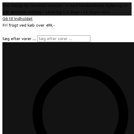
Hos Design by Grundahl arbejder vi med håndplukkede styles og en
klar æstetisk retning • Levering 1-2 dage • 14 dages retur
Gå til indholdet
Fri fragt ved køb over 499,-
Søg efter varer …