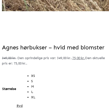
Agnes hørbukser – hvid med blomster
349,00
kr.
Den oprindelige pris var: 349,00 kr..
75,00
kr.
Den aktuelle
pris er: 75,00 kr..
XS
S
M
Størrelse
L
XL
Ryd