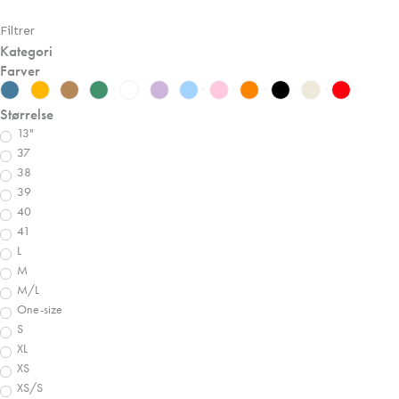
Filtrer
Kategori
Farver
Blå
Gul
Brun
Grøn
Hvid
Lilla
Lyseblå
Lyserød
Orange
Sort
Beige
Rød
Størrelse
13"
37
38
39
40
41
L
M
M/L
One-size
S
XL
XS
XS/S