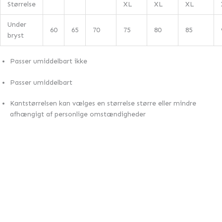
Størrelse
XL
XL
XL
Under
60
65
70
75
80
85
bryst
Passer umiddelbart ikke
Passer umiddelbart
Kantstørrelsen kan vælges en størrelse større eller mindre
afhængigt af personlige omstændigheder