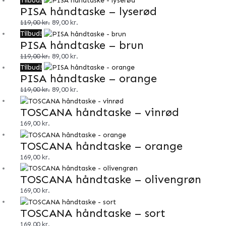
Tilbud!
PISA håndtaske – lyserød
oprindelige
aktuelle
pris
pris
119,00
kr.
89,00
kr.
var:
er:
Den
Den
Tilbud!
PISA håndtaske – brun
119,00 kr..
89,00 kr..
oprindelige
aktuelle
pris
pris
119,00
kr.
89,00
kr.
var:
er:
Den
Den
Tilbud!
PISA håndtaske – orange
119,00 kr..
89,00 kr..
oprindelige
aktuelle
pris
pris
119,00
kr.
89,00
kr.
var:
er:
TOSCANA håndtaske – vinrød
119,00 kr..
89,00 kr..
169,00
kr.
TOSCANA håndtaske – orange
169,00
kr.
TOSCANA håndtaske – olivengrøn
169,00
kr.
TOSCANA håndtaske – sort
169,00
kr.