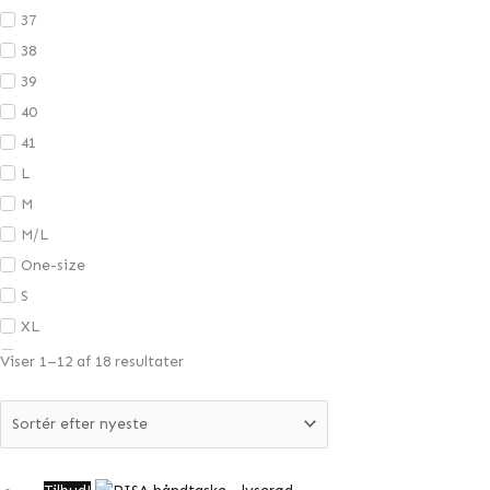
37
38
39
40
41
L
M
M/L
One-size
S
XL
XS
Viser 1–12 af 18 resultater
XS/S
Den
Den