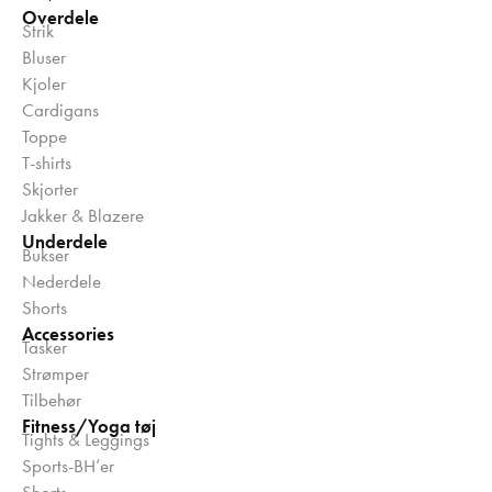
Overdele
Strik
Bluser
Kjoler
Cardigans
Toppe
T-shirts
Skjorter
Jakker & Blazere
Underdele
Bukser
Nederdele
Shorts
Accessories
Tasker
Strømper
Tilbehør
Fitness/Yoga tøj
Tights & Leggings
Sports-BH’er
Shorts