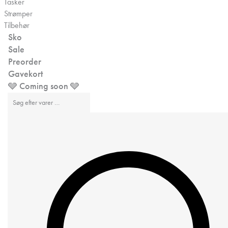
Tasker
Strømper
Tilbehør
Sko
Sale
Preorder
Gavekort
🩶 Coming soon 🩶