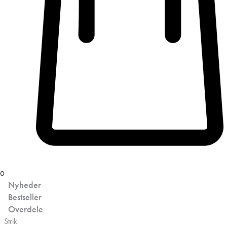
0
Nyheder
Bestseller
Overdele
Strik