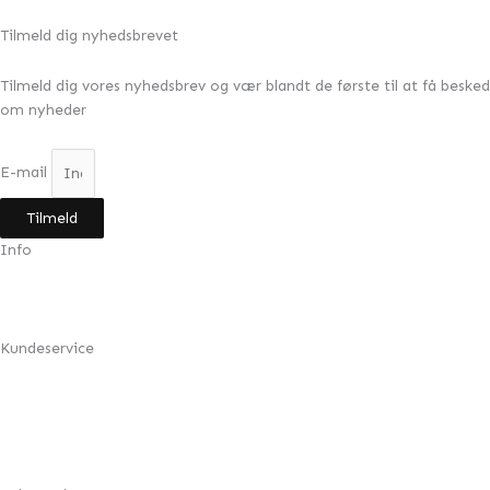
Tilmeld dig nyhedsbrevet
Tilmeld dig vores nyhedsbrev og vær blandt de første til at få besked
om nyheder
E-mail
Tilmeld
Info
Min konto
Om Design by Grundahl
Kundeservice
FAQ
Returnering
Handelsbetingelser
Cookie- & privatlivspolitik