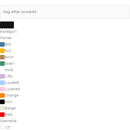
Kategori
Farver
Blå
Gul
Brun
Grøn
Hvid
Lilla
Lyseblå
Lyserød
Orange
Sort
Beige
Rød
Størrelse
13"