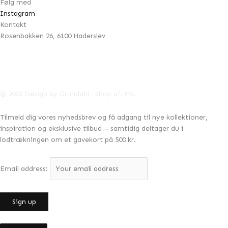
Følg med
Instagram
Kontakt
Rosenbakken 26, 6100 Haderslev
42996041
CVR:
info@designbygrundahl.dk
© 2025 Design by Grundahl · Shop af:
MG
Tilmeld dig vores nyhedsbrev og få adgang til nye kollektioner,
inspiration og eksklusive tilbud – samtidig deltager du i
lodtrækningen om et gavekort på 500 kr.
Email address: