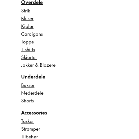
Overdele
Strik
Bluser
Kjoler
Cardigans
Toppe
T-shirts
Skjorter
Jakker & Blazere
Underdele
Bukser
Nederdele
Shorts
Accessories
Tasker
Strømper
Tilbehør