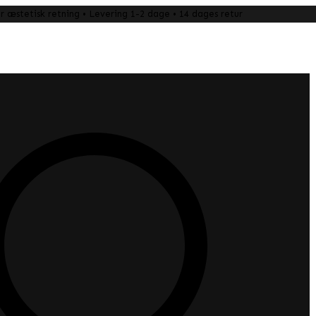
 æstetisk retning • Levering 1-2 dage • 14 dages retur