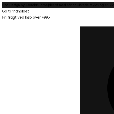
Hos Design by Grundahl arbejder vi med håndplukkede styles og en klar
Gå til indholdet
Fri fragt ved køb over 499,-