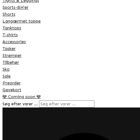
Tights & Leggings
Sports-BH’er
Shorts
Langærmet toppe
Tanktops
T-shirts
Accessories
Tasker
Strømper
Tilbehør
Sko
Sale
Preorder
Gavekort
🩶 Coming soon 🩶
Søg efter varer …