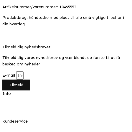
Artikelnummer/varenummer: 10465552
Produktbrug: håndtaske med plads til alle små vigtige tilbehør i
din hverdag
Tilmeld dig nyhedsbrevet
Tilmeld dig vores nyhedsbrev og vær blandt de første til at få
besked om nyheder
E-mail
Tilmeld
Info
Min konto
Om Design by Grundahl
Kundeservice
FAQ