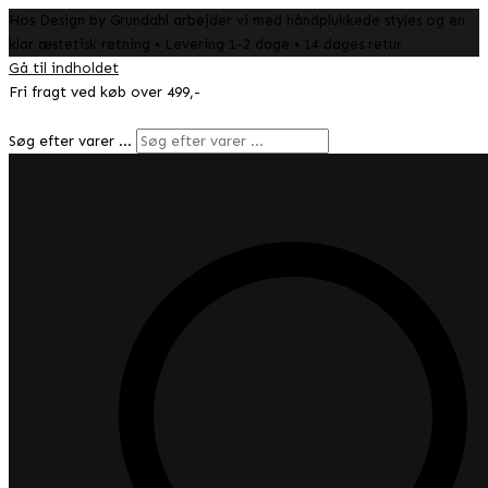
Hos Design by Grundahl arbejder vi med håndplukkede styles og en
klar æstetisk retning • Levering 1-2 dage • 14 dages retur
Gå til indholdet
Fri fragt ved køb over 499,-
Søg efter varer …