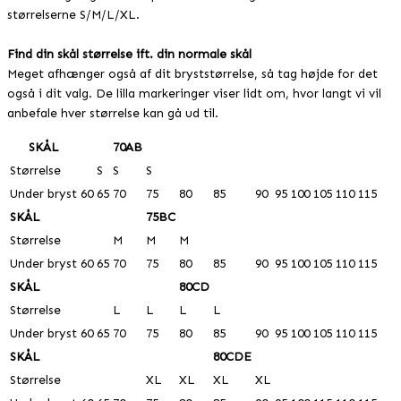
størrelserne S/M/L/XL.
Find din skål størrelse ift. din normale skål
Meget afhænger også af dit bryststørrelse, så tag højde for det
også i dit valg. De lilla markeringer viser lidt om, hvor langt vi vil
anbefale hver størrelse kan gå ud til.
SKÅL
70AB
Størrelse
S
S
S
Under bryst
60
65
70
75
80
85
90
95
100
105
110
115
SKÅL
75BC
Størrelse
M
M
M
Under bryst
60
65
70
75
80
85
90
95
100
105
110
115
SKÅL
80CD
Størrelse
L
L
L
L
Under bryst
60
65
70
75
80
85
90
95
100
105
110
115
SKÅL
80CDE
Størrelse
XL
XL
XL
XL