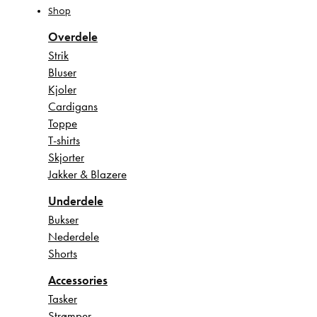
Shop
Overdele
Strik
Bluser
Kjoler
Cardigans
Toppe
T-shirts
Skjorter
Jakker & Blazere
Underdele
Bukser
Nederdele
Shorts
Accessories
Tasker
Strømper