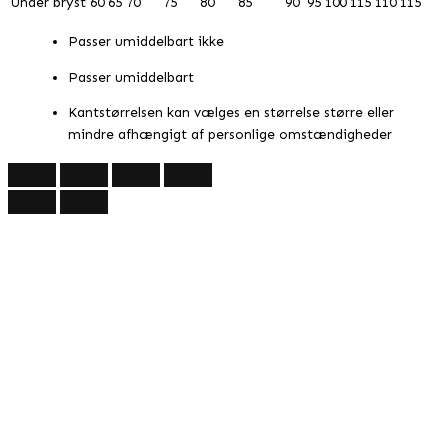
Under bryst
60
65
70
75
80
85
90
95
100
115
110
115
Passer umiddelbart ikke
Passer umiddelbart
Kantstørrelsen kan vælges en størrelse større eller
mindre afhængigt af personlige omstændigheder