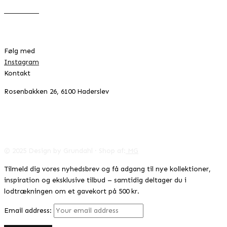
Returnering
Handelsbetingelser
Cookie- & privatlivspolitik
Følg med
Instagram
Kontakt
Rosenbakken 26, 6100 Haderslev
42996041
CVR:
info@designbygrundahl.dk
© 2025 Design by Grundahl · Shop af:
MG
Tilmeld dig vores nyhedsbrev og få adgang til nye kollektioner,
inspiration og eksklusive tilbud – samtidig deltager du i
lodtrækningen om et gavekort på 500 kr.
Email address: