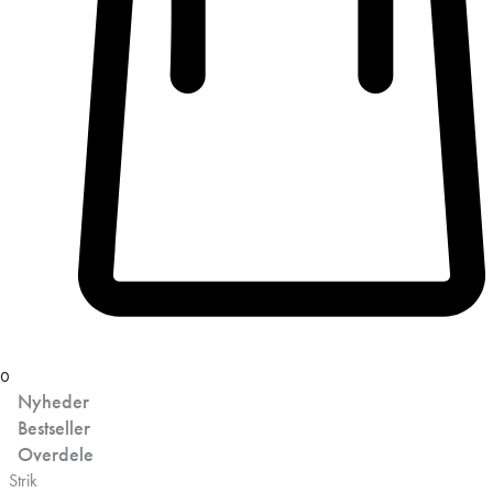
0
Nyheder
Bestseller
Overdele
Strik