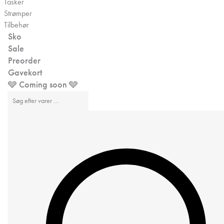
Tasker
Strømper
Tilbehør
Sko
Sale
Preorder
Gavekort
🩶 Coming soon 🩶