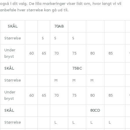
også i dit valg. De lilla markeringer viser lidt om, hvor langt vi vil
anbefale hver størrelse kan gå ud til.
SKÅL
70AB
Størrelse
S
S
S
Under
60
65
70
75
80
85
bryst
SKÅL
75BC
Størrelse
M
M
M
Under
60
65
70
75
80
85
bryst
SKÅL
80CD
Størrelse
L
L
L
L