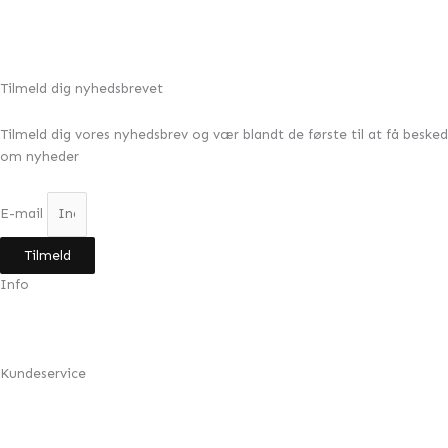
Tilbud!
SOFIE kjole lyseblå med flæse
349,00
kr.
299,00
kr.
Tilmeld dig nyhedsbrevet
Tilmeld dig vores nyhedsbrev og vær blandt de første til at få besked
om nyheder
E-mail
Tilmeld
Info
Min konto
Om Design by Grundahl
Kundeservice
FAQ
Returnering
Handelsbetingelser