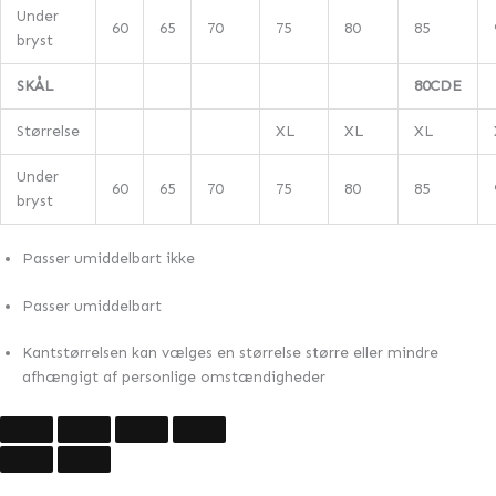
Under
60
65
70
75
80
85
bryst
SKÅL
80CDE
Størrelse
XL
XL
XL
Under
60
65
70
75
80
85
bryst
Passer umiddelbart ikke
Passer umiddelbart
Kantstørrelsen kan vælges en størrelse større eller mindre
afhængigt af personlige omstændigheder