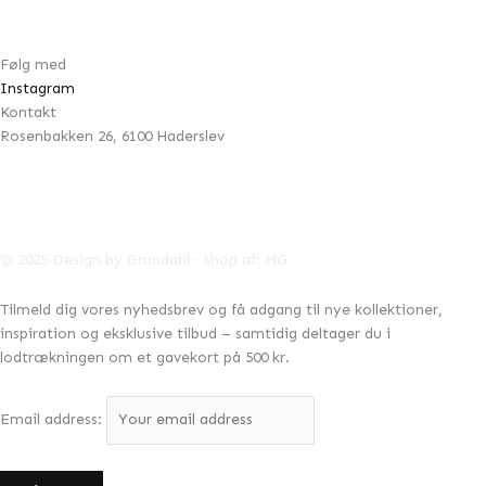
Cookie- & privatlivspolitik
Følg med
Instagram
Kontakt
Rosenbakken 26, 6100 Haderslev
42996041
CVR:
info@designbygrundahl.dk
© 2025 Design by Grundahl · Shop af:
MG
Tilmeld dig vores nyhedsbrev og få adgang til nye kollektioner,
inspiration og eksklusive tilbud – samtidig deltager du i
lodtrækningen om et gavekort på 500 kr.
Email address: