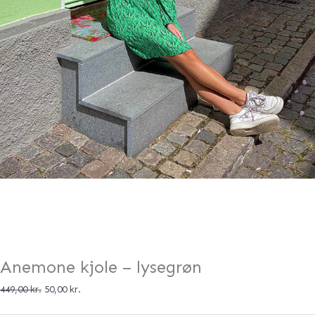
Anemone kjole – lysegrøn
449,00
kr.
50,00
kr.