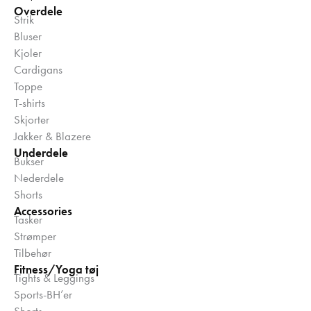
Overdele
Strik
Bluser
Kjoler
Cardigans
Toppe
T-shirts
Skjorter
Jakker & Blazere
Underdele
Bukser
Nederdele
Shorts
Accessories
Tasker
Strømper
Tilbehør
Fitness/Yoga tøj
Tights & Leggings
Sports-BH’er
Shorts