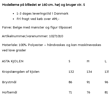
Modellerne på billedet er 160 cm. høj og bruger str. S
1-3 dages leveringstid i Danmark
Fri fragt ved køb over 499,-
Farve: Beige med mønster og figur tilpasset
Artikelnummer/varenummer: 10271010
Materiale: 100% Polyester – håndvaskes og kan maskinevaskes
ved lave grader
ASTA KJOLEN
S
M
L
Kropslængden af kjolen
132
134
13
Brystmål
86
91
96
Hoftemål
71
76
81