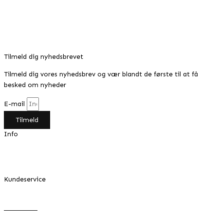
SOFIE kjole lyseblå med flæse
349,00
kr.
Den oprindelige pris var:
349,00 kr..
299,00
kr.
Den aktuelle pris er: 299,00 kr..
Tilmeld dig nyhedsbrevet
Tilmeld dig vores nyhedsbrev og vær blandt de første til at få
besked om nyheder
E-mail
Tilmeld
Info
Min konto
Om Design by Grundahl
Kundeservice
FAQ
Returnering