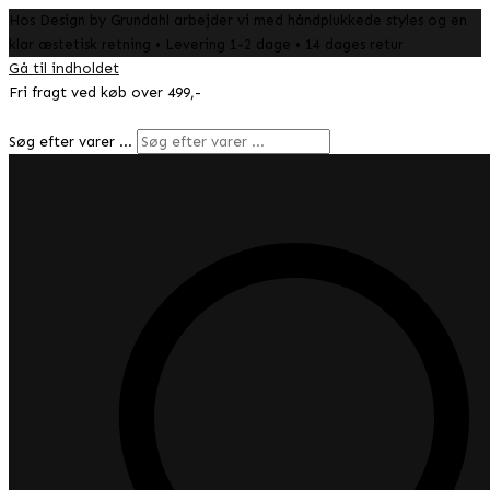
Hos Design by Grundahl arbejder vi med håndplukkede styles og en
klar æstetisk retning • Levering 1-2 dage • 14 dages retur
Gå til indholdet
Fri fragt ved køb over 499,-
Søg efter varer …