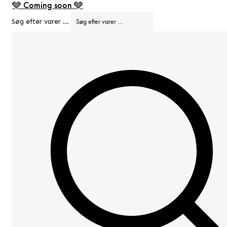
🩶 Coming soon 🩶
Søg efter varer …