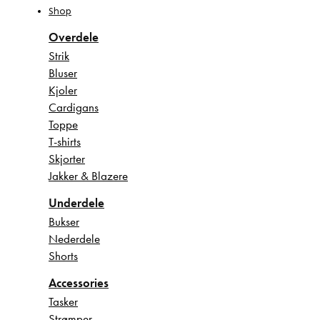
Shop
Overdele
Strik
Bluser
Kjoler
Cardigans
Toppe
T-shirts
Skjorter
Jakker & Blazere
Underdele
Bukser
Nederdele
Shorts
Accessories
Tasker
Strømper