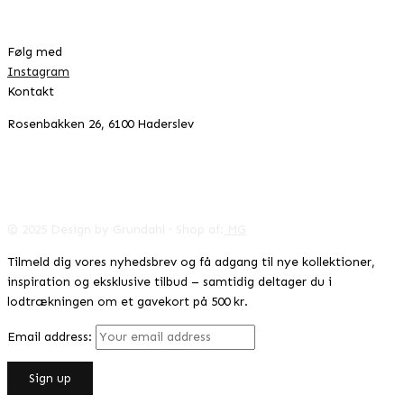
Handelsbetingelser
Cookie- & privatlivspolitik
Følg med
Instagram
Kontakt
Rosenbakken 26, 6100 Haderslev
42996041
CVR:
info@designbygrundahl.dk
© 2025 Design by Grundahl · Shop af:
MG
Tilmeld dig vores nyhedsbrev og få adgang til nye kollektioner,
inspiration og eksklusive tilbud – samtidig deltager du i
lodtrækningen om et gavekort på 500 kr.
Email address: