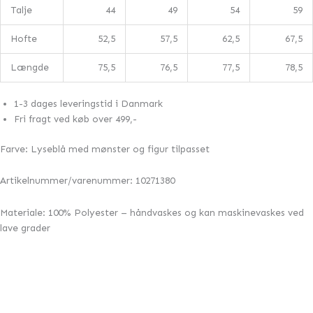
Talje
44
49
54
59
Hofte
52,5
57,5
62,5
67,5
Længde
75,5
76,5
77,5
78,5
1-3 dages leveringstid i Danmark
Fri fragt ved køb over 499,-
Farve: Lyseblå med mønster og figur tilpasset
Artikelnummer/varenummer: 10271380
Materiale: 100% Polyester – håndvaskes og kan maskinevaskes ved
lave grader
Den
Den
Den
Den
Den
Den
Den
Den
Tilbud!
ASTA Blå Lang Kjole med mønster
oprindelige
oprindelige
oprindelige
oprindelige
aktuelle
aktuelle
aktuelle
aktuelle
pris
pris
pris
pris
pris
pris
pris
pris
369,00
kr.
329,00
kr.