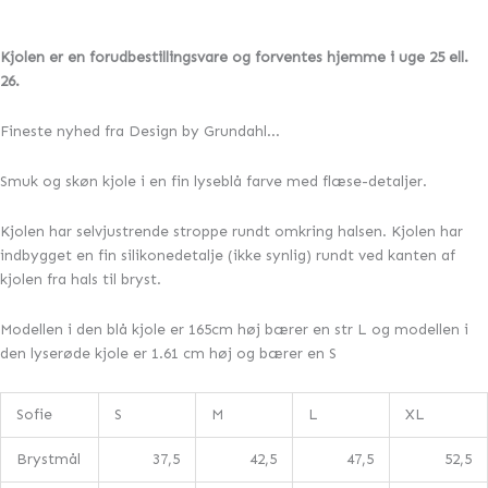
Kjolen er en forudbestillingsvare og forventes hjemme i uge 25 ell.
26.
Fineste nyhed fra Design by Grundahl…
Smuk og skøn kjole i en fin lyseblå farve med flæse-detaljer.
Kjolen har selvjustrende stroppe rundt omkring halsen. Kjolen har
indbygget en fin silikonedetalje (ikke synlig) rundt ved kanten af
kjolen fra hals til bryst.
Modellen i den blå kjole er 165cm høj bærer en str L og modellen i
den lyserøde kjole er 1.61 cm høj og bærer en S
Sofie
S
M
L
XL
Brystmål
37,5
42,5
47,5
52,5