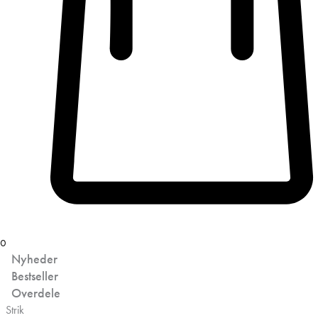
0
Nyheder
Bestseller
Overdele
Strik