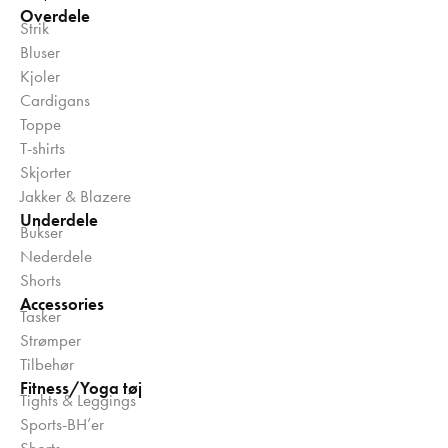
Overdele
Strik
Bluser
Kjoler
Cardigans
Toppe
T-shirts
Skjorter
Jakker & Blazere
Underdele
Bukser
Nederdele
Shorts
Accessories
Tasker
Strømper
Tilbehør
Fitness/Yoga tøj
Tights & Leggings
Sports-BH’er
Shorts