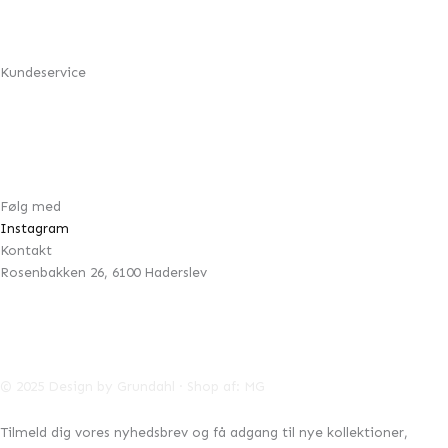
Min konto
Om Design by Grundahl
Kundeservice
FAQ
Returnering
Handelsbetingelser
Cookie- & privatlivspolitik
Følg med
Instagram
Kontakt
Rosenbakken 26, 6100 Haderslev
42996041
CVR:
info@designbygrundahl.dk
© 2025 Design by Grundahl · Shop af:
MG
Tilmeld dig vores nyhedsbrev og få adgang til nye kollektioner,