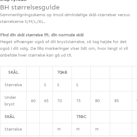
BH størrelsesguide
Sammenligningsskema op imod almindelige skål-størrelser versus
størrelserne S/M/L/XL.
Find din skål størrelse ift. din normale skål
Meget afhænger også af dit bryststørrelse, så tag højde for det
også i dit valg. De lilla markeringer viser lidt om, hvor langt vi vil
anbefale hver størrelse kan gå ud til.
SKÅL
70AB
Størrelse
S
S
S
Under
60
65
70
75
80
85
bryst
SKÅL
75BC
Størrelse
M
M
M