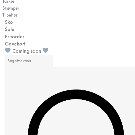
Tasker
Strømper
Tilbehør
Sko
Sale
Preorder
Gavekort
Coming soon