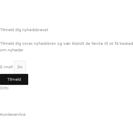
Tilbud!
HOT-BLACK Stiletter Chicago med smuk
blomst, Sort
269,00
kr.
179,00
kr.
Tilmeld dig nyhedsbrevet
Tilmeld dig vores nyhedsbrev og vær blandt de første til at få besked
om nyheder
E-mail
Tilmeld
Info
Min konto
Om Design by Grundahl
Kundeservice
FAQ
Returnering