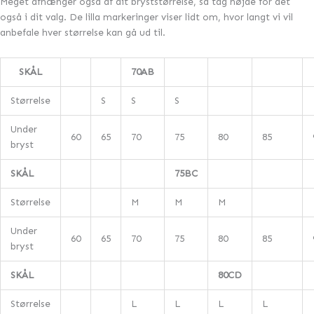
Meget afhænger også af dit bryststørrelse, så tag højde for det
også i dit valg. De lilla markeringer viser lidt om, hvor langt vi vil
anbefale hver størrelse kan gå ud til.
SKÅL
70AB
Størrelse
S
S
S
Under
60
65
70
75
80
85
bryst
SKÅL
75BC
Størrelse
M
M
M
Under
60
65
70
75
80
85
bryst
SKÅL
80CD
Størrelse
L
L
L
L