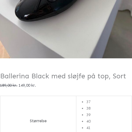
Ballerina Black med sløjfe på top, Sort
189,00
kr.
149,00
kr.
37
38
39
Størrelse
40
41