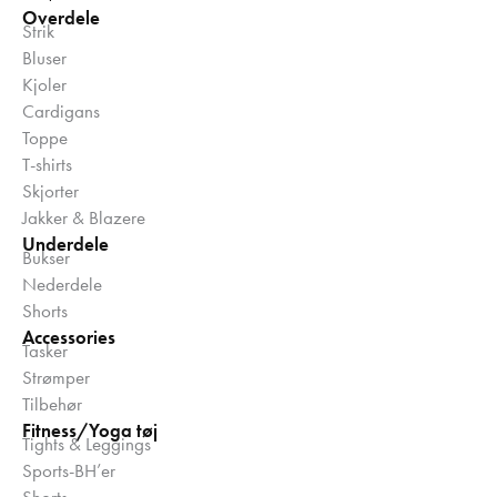
Overdele
Strik
Bluser
Kjoler
Cardigans
Toppe
T-shirts
Skjorter
Jakker & Blazere
Underdele
Bukser
Nederdele
Shorts
Accessories
Tasker
Strømper
Tilbehør
Fitness/Yoga tøj
Tights & Leggings
Sports-BH’er
Shorts