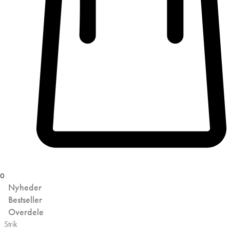
0
Nyheder
Bestseller
Overdele
Strik