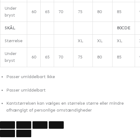
Under
60
65
70
75
80
85
bryst
SKÅL
80CDE
Størrelse
XL
XL
XL
Under
60
65
70
75
80
85
bryst
Passer umiddelbart ikke
Passer umiddelbart
Kantstørrelsen kan vælges en størrelse større eller mindre
afhængigt af personlige omstændigheder