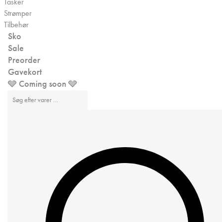
Tasker
Strømper
Tilbehør
Sko
Sale
Preorder
Gavekort
🩶 Coming soon 🩶