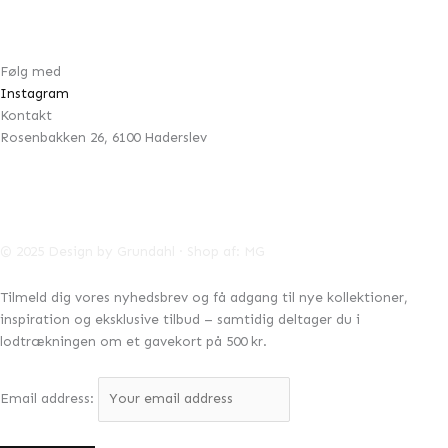
Handelsbetingelser
Cookie- & privatlivspolitik
Følg med
Instagram
Kontakt
Rosenbakken 26, 6100 Haderslev
42996041
CVR:
info@designbygrundahl.dk
© 2025 Design by Grundahl · Shop af:
MG
Tilmeld dig vores nyhedsbrev og få adgang til nye kollektioner,
inspiration og eksklusive tilbud – samtidig deltager du i
lodtrækningen om et gavekort på 500 kr.
Email address: