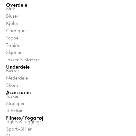
Overdele
Strik
Bluser
Kjoler
Cardigans
Toppe
T-shirts
Skjorter
Jakker & Blazere
Underdele
Bukser
Nederdele
Shorts
Accessories
Tasker
Strømper
Tilbehør
Fitness/Yoga tøj
Tights & Leggings
Sports-BH’er
Shorts