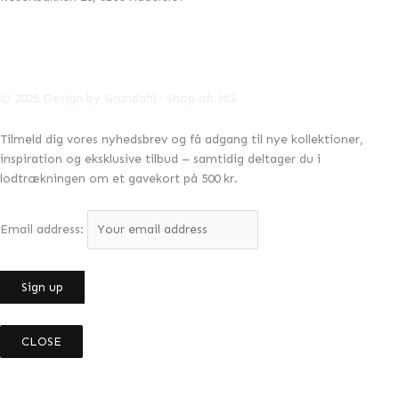
42996041
CVR:
info@designbygrundahl.dk
© 2025 Design by Grundahl · Shop af:
MG
Tilmeld dig vores nyhedsbrev og få adgang til nye kollektioner,
inspiration og eksklusive tilbud – samtidig deltager du i
lodtrækningen om et gavekort på 500 kr.
Email address:
CLOSE