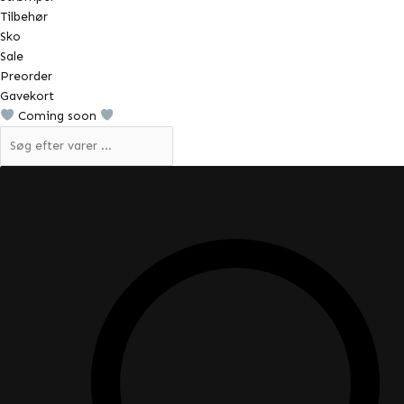
Tilbehør
Sko
Sale
Preorder
Gavekort
Coming soon