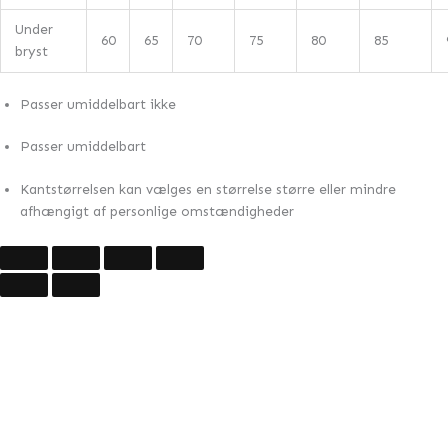
Under
60
65
70
75
80
85
bryst
Passer umiddelbart ikke
Passer umiddelbart
Kantstørrelsen kan vælges en størrelse større eller mindre
afhængigt af personlige omstændigheder