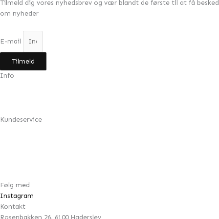
Tilmeld dig vores nyhedsbrev og vær blandt de første til at få besked
om nyheder
E-mail
Tilmeld
Info
Min konto
Om Design by Grundahl
Kundeservice
FAQ
Returnering
Handelsbetingelser
Cookie- & privatlivspolitik
Følg med
Instagram
Kontakt
Rosenbakken 26, 6100 Haderslev