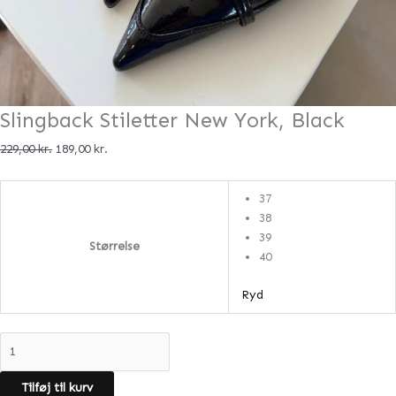
Slingback Stiletter New York, Black
229,00
kr.
189,00
kr.
37
38
39
Størrelse
40
Ryd
Tilføj til kurv