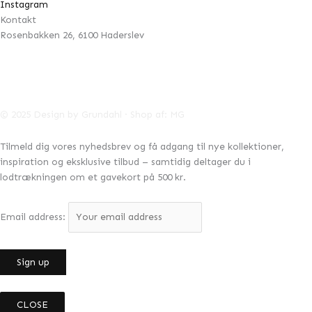
Instagram
Kontakt
Rosenbakken 26, 6100 Haderslev
42996041
CVR:
info@designbygrundahl.dk
© 2025 Design by Grundahl · Shop af:
MG
Tilmeld dig vores nyhedsbrev og få adgang til nye kollektioner,
inspiration og eksklusive tilbud – samtidig deltager du i
lodtrækningen om et gavekort på 500 kr.
Email address:
CLOSE