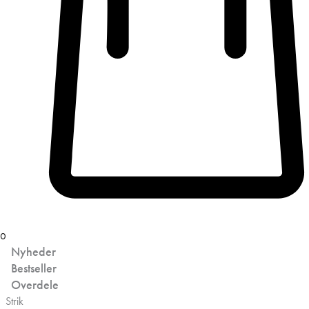
0
Nyheder
Bestseller
Overdele
Strik