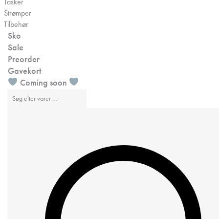
Tasker
Strømper
Tilbehør
Sko
Sale
Preorder
Gavekort
Coming soon