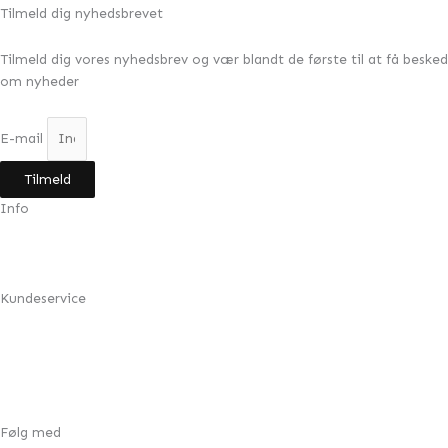
Tilmeld dig nyhedsbrevet
Tilmeld dig vores nyhedsbrev og vær blandt de første til at få besked
om nyheder
E-mail
Tilmeld
Info
Min konto
Om Design by Grundahl
Kundeservice
FAQ
Returnering
Handelsbetingelser
Cookie- & privatlivspolitik
Følg med