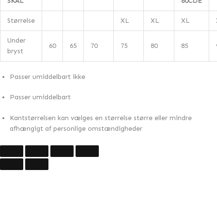
SKÅL
80CDE
Størrelse
XL
XL
XL
Under
60
65
70
75
80
85
bryst
Passer umiddelbart ikke
Passer umiddelbart
Kantstørrelsen kan vælges en størrelse større eller mindre
afhængigt af personlige omstændigheder