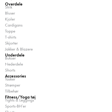
Overdele
Strik
Bluser
Kjoler
Cardigans
Toppe
T-shirts
Skjorter
Jakker & Blazere
Underdele
Bukser
Nederdele
Shorts
Accessories
Tasker
Strømper
Tilbehør
Fitness/Yoga tøj
Tights & Leggings
Sports-BH’er
Shorts