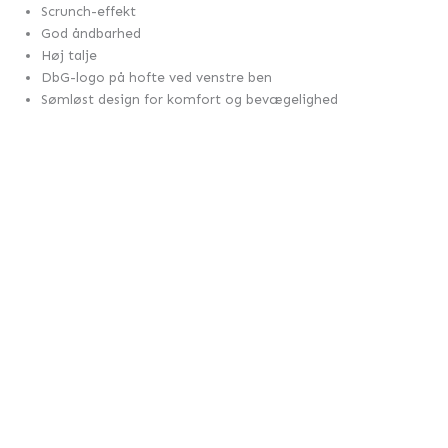
Scrunch-effekt
God åndbarhed
Høj talje
DbG-logo på hofte ved venstre ben
Sømløst design for komfort og bevægelighed
Reliable Long Tights Grey
295,00
kr.
Reliable Long Tights Black
295,00
kr.
Reliable Shorts Tights Pink
289,00
kr.
Reliable Shorts Tights Grey