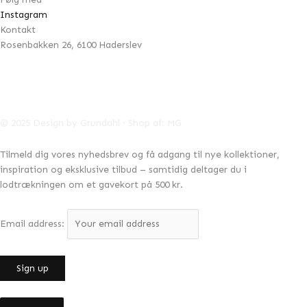
Instagram
Kontakt
Rosenbakken 26, 6100 Haderslev
42996041
CVR:
info@designbygrundahl.dk
© 2025 Design by Grundahl · Shop af:
MG
Tilmeld dig vores nyhedsbrev og få adgang til nye kollektioner,
inspiration og eksklusive tilbud – samtidig deltager du i
lodtrækningen om et gavekort på 500 kr.
Email address: