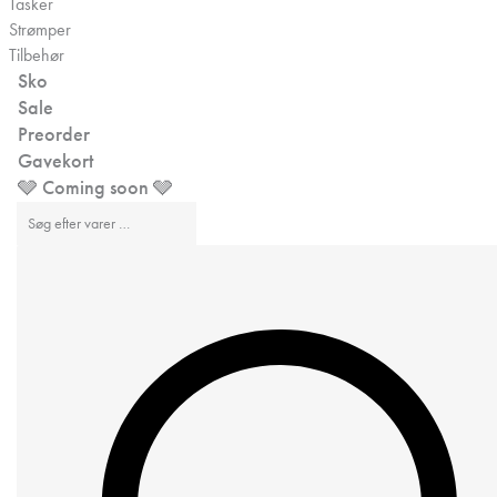
Tasker
Strømper
Tilbehør
Sko
Sale
Preorder
Gavekort
🩶 Coming soon 🩶