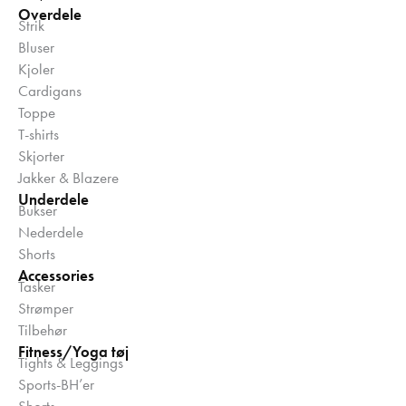
Overdele
Strik
Bluser
Kjoler
Cardigans
Toppe
T-shirts
Skjorter
Jakker & Blazere
Underdele
Bukser
Nederdele
Shorts
Accessories
Tasker
Strømper
Tilbehør
Fitness/Yoga tøj
Tights & Leggings
Sports-BH’er
Shorts