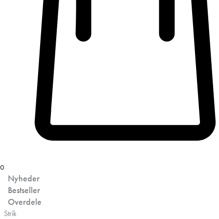
0
Nyheder
Bestseller
Overdele
Strik