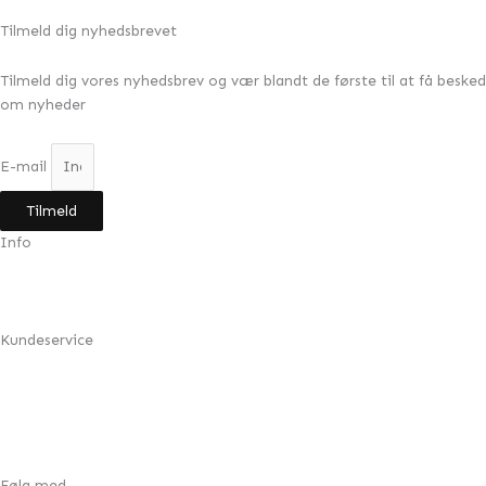
289,00
kr.
Tilmeld dig nyhedsbrevet
Tilmeld dig vores nyhedsbrev og vær blandt de første til at få besked
om nyheder
E-mail
Tilmeld
Info
Min konto
Om Design by Grundahl
Kundeservice
FAQ
Returnering
Handelsbetingelser
Cookie- & privatlivspolitik
Følg med