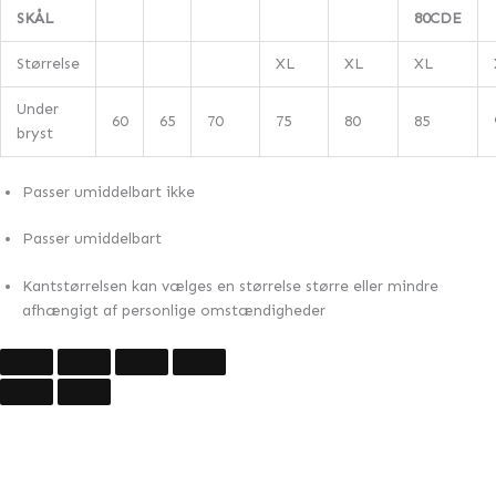
SKÅL
80CDE
Størrelse
XL
XL
XL
Under
60
65
70
75
80
85
bryst
Passer umiddelbart ikke
Passer umiddelbart
Kantstørrelsen kan vælges en størrelse større eller mindre
afhængigt af personlige omstændigheder