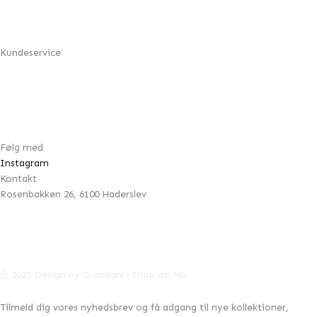
Min konto
Om Design by Grundahl
Kundeservice
FAQ
Returnering
Handelsbetingelser
Cookie- & privatlivspolitik
Følg med
Instagram
Kontakt
Rosenbakken 26, 6100 Haderslev
42996041
CVR:
info@designbygrundahl.dk
© 2025 Design by Grundahl · Shop af:
MG
Tilmeld dig vores nyhedsbrev og få adgang til nye kollektioner,