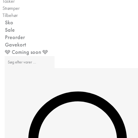
Tasker
Strømper
Tilbehør
Sko
Sale
Preorder
Gavekort
🩶 Coming soon 🩶