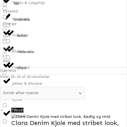
Tights & Leggings
Sko
Lyserød
Gavekort
Underdele
Orange
Overdele
Bukser
Sort
Beige
Bluser
Nederdele
Rød
Cardigans
Shorts
Størrelse
Viser 25–36 af 40 resultater
Jakker & Blazere
Kjoler
Den
Den
Tilbud!
Skjorter
oprindelige
aktuelle
Clara Denim Kjole med stribet look,
pris
pris