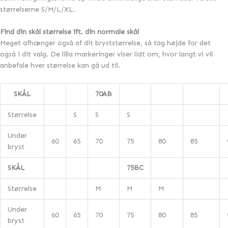
størrelserne S/M/L/XL.
Find din skål størrelse ift. din normale skål
Meget afhænger også af dit bryststørrelse, så tag højde for det
også i dit valg. De lilla markeringer viser lidt om, hvor langt vi vil
anbefale hver størrelse kan gå ud til.
SKÅL
70AB
Størrelse
S
S
S
Under
60
65
70
75
80
85
bryst
SKÅL
75BC
Størrelse
M
M
M
Under
60
65
70
75
80
85
bryst