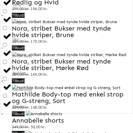
Rødlig og Hvid
var:
er:
Strik
299,00 kr..
196,00 kr..
299,00
kr.
196,00
kr.
Den
Den
Tilbud!
oprindelige
aktuelle
Toppe
Nora, stribet Bukser med tynde
pris
pris
hvide striper, Brune
var:
er:
Sko
289,00 kr..
179,00 kr..
289,00
kr.
179,00
kr.
Den
Den
Tilbud!
oprindelige
aktuelle
Underdele
Nora, stribet Bukser med tynde
pris
pris
hvide striber, Mørke Rød
var:
er:
Bukser
289,00 kr..
169,00 kr..
289,00
kr.
169,00
kr.
Den
Den
Tilbud!
oprindelige
aktuelle
Nederdele
Mathilde Body-top med enkel strop
pris
pris
og G-streng, Sort
var:
er:
Shorts
229,00 kr..
148,00 kr..
229,00
kr.
148,00
kr.
Den
Den
Tilbud!
Annabelle shorts
oprindelige
aktuelle
pris
pris
249,00
kr.
50,00
kr.