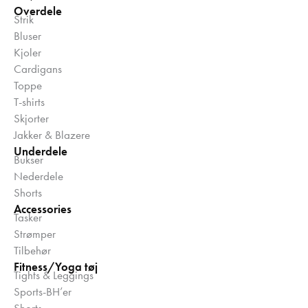
Overdele
Strik
Bluser
Kjoler
Cardigans
Toppe
T-shirts
Skjorter
Jakker & Blazere
Underdele
Bukser
Nederdele
Shorts
Accessories
Tasker
Strømper
Tilbehør
Fitness/Yoga tøj
Tights & Leggings
Sports-BH’er
Shorts