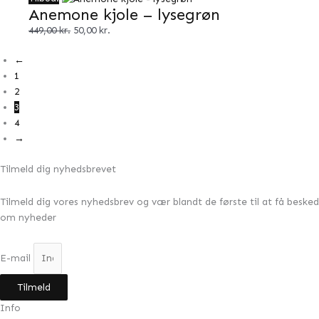
Anemone kjole – lysegrøn
349,00 kr..
75,00 kr..
oprindelige
aktuelle
pris
pris
449,00
kr.
50,00
kr.
var:
er:
449,00 kr..
50,00 kr..
←
1
2
3
4
→
Tilmeld dig nyhedsbrevet
Tilmeld dig vores nyhedsbrev og vær blandt de første til at få besked
om nyheder
E-mail
Tilmeld
Info