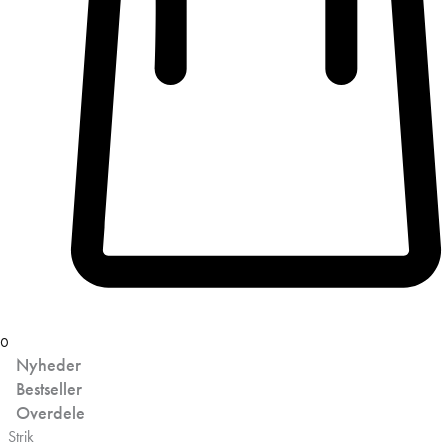
0
Nyheder
Bestseller
Overdele
Strik