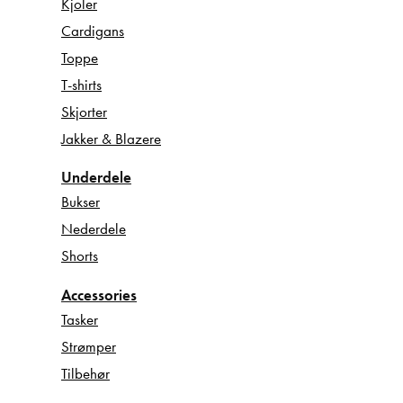
Kjoler
Cardigans
Toppe
T-shirts
Skjorter
Jakker & Blazere
Underdele
Bukser
Nederdele
Shorts
Accessories
Tasker
Strømper
Tilbehør