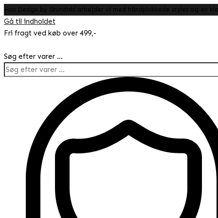
Hos Design by Grundahl arbejder vi med håndplukkede styles og en klar
Gå til indholdet
Fri fragt ved køb over 499,-
Søg efter varer …