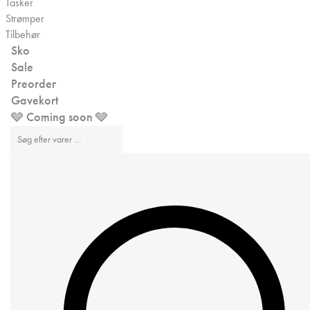
Tasker
Strømper
Tilbehør
Sko
Sale
Preorder
Gavekort
🩶 Coming soon 🩶