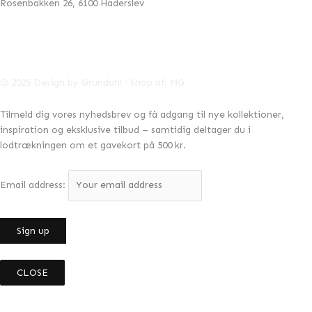
Rosenbakken 26, 6100 Haderslev
42996041
CVR:
info@designbygrundahl.dk
© 2025 Design by Grundahl · Shop af:
MG
Tilmeld dig vores nyhedsbrev og få adgang til nye kollektioner,
inspiration og eksklusive tilbud – samtidig deltager du i
lodtrækningen om et gavekort på 500 kr.
Email address:
CLOSE