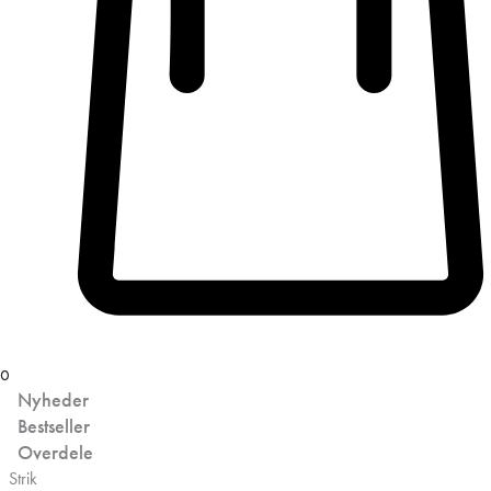
0
Nyheder
Bestseller
Overdele
Strik