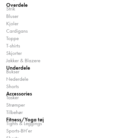
Overdele
Strik
Bluser
Kjoler
Cardigans
Toppe
T-shirts
Skjorter
Jakker & Blazere
Underdele
Bukser
Nederdele
Shorts
Accessories
Tasker
Strømper
Tilbehør
Fitness/Yoga tøj
Tights & Leggings
Sports-BH’er
Shorts