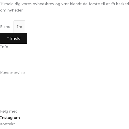
Tilmeld dig vores nyhedsbrev og vær blandt de første til at få besked
om nyheder
E-mail
Tilmeld
Info
Min konto
Om Design by Grundahl
Kundeservice
FAQ
Returnering
Handelsbetingelser
Cookie- & privatlivspolitik
Følg med
Instagram
Kontakt