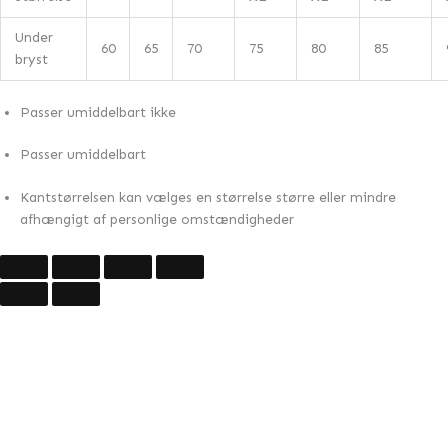
Under
60
65
70
75
80
85
bryst
Passer umiddelbart ikke
Passer umiddelbart
Kantstørrelsen kan vælges en størrelse større eller mindre
afhængigt af personlige omstændigheder