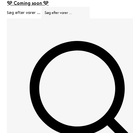
🩶 Coming soon 🩶
Søg efter varer …