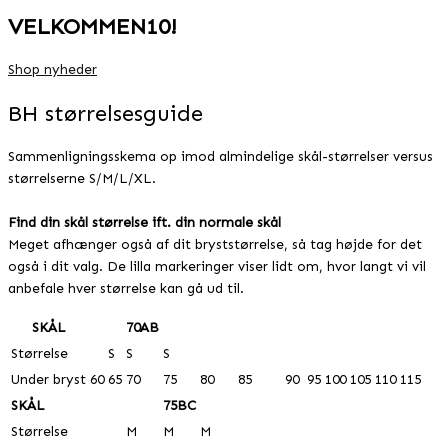
VELKOMMEN10!
Shop nyheder
BH størrelsesguide
Sammenligningsskema op imod almindelige skål-størrelser versus
størrelserne S/M/L/XL.
Find din skål størrelse ift. din normale skål
Meget afhænger også af dit bryststørrelse, så tag højde for det
også i dit valg. De lilla markeringer viser lidt om, hvor langt vi vil
anbefale hver størrelse kan gå ud til.
SKÅL
70AB
Størrelse
S
S
S
Under bryst
60
65
70
75
80
85
90
95
100
105
110
115
SKÅL
75BC
Størrelse
M
M
M