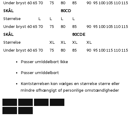
Under bryst
60
65
70
75
80
85
90
95
100
105
110
115
SKÅL
80CD
Størrelse
L
L
L
L
Under bryst
60
65
70
75
80
85
90
95
100
105
110
115
SKÅL
80CDE
Størrelse
XL
XL
XL
XL
Under bryst
60
65
70
75
80
85
90
95
100
115
110
115
Passer umiddelbart ikke
Passer umiddelbart
Kantstørrelsen kan vælges en størrelse større eller
mindre afhængigt af personlige omstændigheder