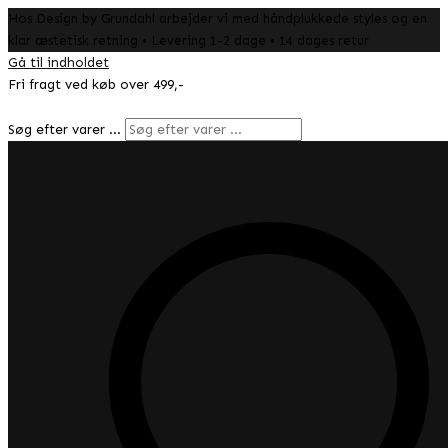
Hos Design by Grundahl arbejder vi med håndplukkede styles og en
klar æstetisk retning • Levering 1-2 dage • 14 dages retur
Gå til indholdet
Fri fragt ved køb over 499,-
Søg efter varer …