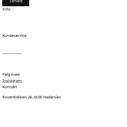
Tilmeld
Info
Min konto
Om Design by Grundahl
Kundeservice
FAQ
Returnering
Handelsbetingelser
Cookie- & privatlivspolitik
Følg med
Instagram
Kontakt
Rosenbakken 26, 6100 Haderslev
42996041
CVR:
info@designbygrundahl.dk