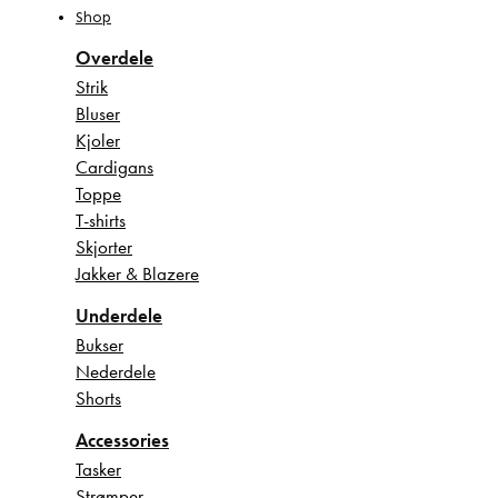
Shop
Overdele
Strik
Bluser
Kjoler
Cardigans
Toppe
T-shirts
Skjorter
Jakker & Blazere
Underdele
Bukser
Nederdele
Shorts
Accessories
Tasker
Strømper