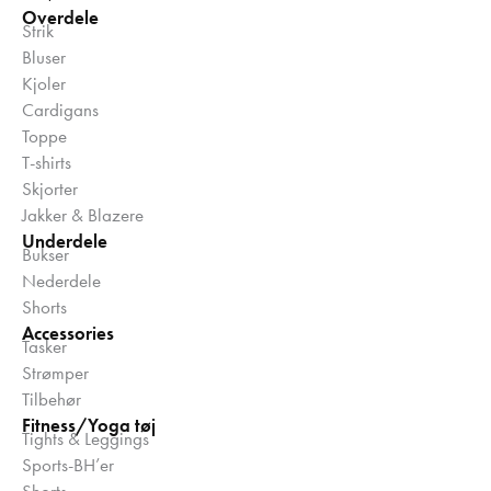
Overdele
Strik
Bluser
Kjoler
Cardigans
Toppe
T-shirts
Skjorter
Jakker & Blazere
Underdele
Bukser
Nederdele
Shorts
Accessories
Tasker
Strømper
Tilbehør
Fitness/Yoga tøj
Tights & Leggings
Sports-BH’er
Shorts