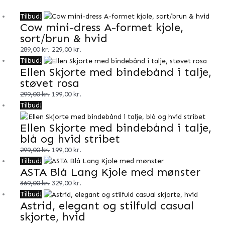
Den
Den
Tilbud!
Cow mini-dress A-formet kjole,
oprindelige
aktuelle
sort/brun & hvid
pris
pris
var:
er:
289,00
kr.
229,00
kr.
289,00 kr..
229,00 kr..
Den
Den
Tilbud!
Ellen Skjorte med bindebånd i talje,
oprindelige
aktuelle
støvet rosa
pris
pris
var:
er:
299,00
kr.
199,00
kr.
299,00 kr..
199,00 kr..
Den
Den
Tilbud!
oprindelige
aktuelle
Ellen Skjorte med bindebånd i talje,
pris
pris
blå og hvid stribet
var:
er:
299,00 kr..
199,00 kr..
299,00
kr.
199,00
kr.
Den
Den
Tilbud!
ASTA Blå Lang Kjole med mønster
oprindelige
aktuelle
pris
pris
369,00
kr.
329,00
kr.
var:
er:
Den
Den
Tilbud!
Astrid, elegant og stilfuld casual
369,00 kr..
329,00 kr..
oprindelige
aktuelle
skjorte, hvid
pris
pris