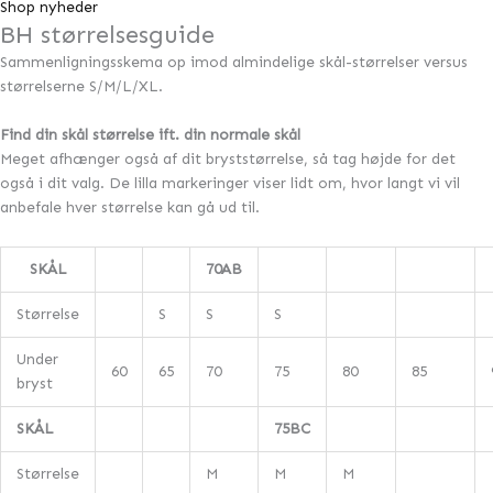
Shop nyheder
BH størrelsesguide
Sammenligningsskema op imod almindelige skål-størrelser versus
størrelserne S/M/L/XL.
Find din skål størrelse ift. din normale skål
Meget afhænger også af dit bryststørrelse, så tag højde for det
også i dit valg. De lilla markeringer viser lidt om, hvor langt vi vil
anbefale hver størrelse kan gå ud til.
SKÅL
70AB
Størrelse
S
S
S
Under
60
65
70
75
80
85
bryst
SKÅL
75BC
Størrelse
M
M
M