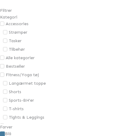
Filtrer
Kategori
Accessories
Strømper
Tasker
Tilbehør
Alle kategorier
Bestseller
Fitness/Yoga tøj
Langærmet toppe
Shorts
Sports-BH'er
T-shirts
Tights & Leggings
Gavekort
Farver
Blå
Overdele