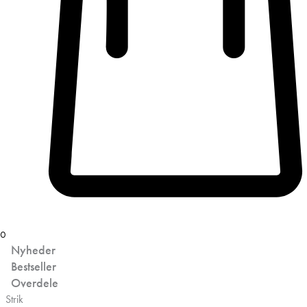
0
Nyheder
Bestseller
Overdele
Strik