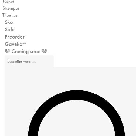
Tasker
Strømper
Tilbehør
Sko
Sale
Preorder
Gavekort
🩶 Coming soon 🩶