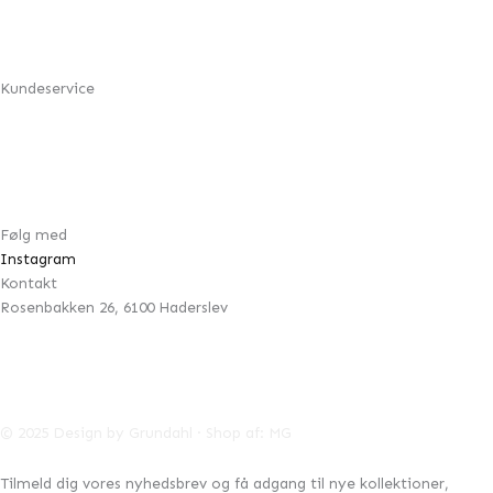
Min konto
Om Design by Grundahl
Kundeservice
FAQ
Returnering
Handelsbetingelser
Cookie- & privatlivspolitik
Følg med
Instagram
Kontakt
Rosenbakken 26, 6100 Haderslev
42996041
CVR:
info@designbygrundahl.dk
© 2025 Design by Grundahl · Shop af:
MG
Tilmeld dig vores nyhedsbrev og få adgang til nye kollektioner,