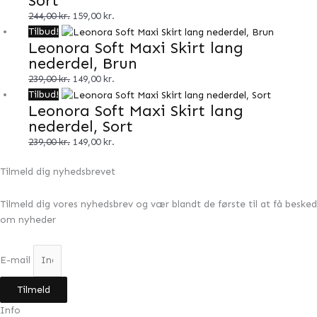
Sort
var:
er:
244,00
kr.
159,00
kr.
244,00 kr..
159,00 kr..
Den
Den
Tilbud!
Leonora Soft Maxi Skirt lang
oprindelige
aktuelle
nederdel, Brun
pris
pris
var:
er:
239,00
kr.
149,00
kr.
239,00 kr..
149,00 kr..
Den
Den
Tilbud!
Leonora Soft Maxi Skirt lang
oprindelige
aktuelle
nederdel, Sort
pris
pris
var:
er:
239,00
kr.
149,00
kr.
239,00 kr..
149,00 kr..
Tilmeld dig nyhedsbrevet
Tilmeld dig vores nyhedsbrev og vær blandt de første til at få besked
om nyheder
E-mail
Tilmeld
Info