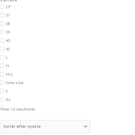
Størrelse
Bukser
13"
Nederdele
37
Shorts
38
39
40
41
L
M
M/L
One-size
S
XL
XS
Viser 12 resultater
XS/S