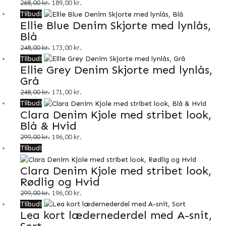
var:
er:
268,00
kr.
189,00
kr.
268,00 kr..
189,00 kr..
Den
Den
Tilbud!
Ellie Blue Denim Skjorte med lynlås,
oprindelige
aktuelle
Blå
pris
pris
var:
er:
248,00
kr.
173,00
kr.
248,00 kr..
173,00 kr..
Den
Den
Tilbud!
Ellie Grey Denim Skjorte med lynlås,
oprindelige
aktuelle
Grå
pris
pris
var:
er:
248,00
kr.
171,00
kr.
248,00 kr..
171,00 kr..
Den
Den
Tilbud!
Clara Denim Kjole med stribet look,
oprindelige
aktuelle
Blå & Hvid
pris
pris
var:
er:
299,00
kr.
196,00
kr.
299,00 kr..
196,00 kr..
Den
Den
Tilbud!
oprindelige
aktuelle
Clara Denim Kjole med stribet look,
pris
pris
Rødlig og Hvid
var:
er:
299,00 kr..
196,00 kr..
299,00
kr.
196,00
kr.
Den
Den
Tilbud!
Lea kort lædernederdel med A-snit,
oprindelige
aktuelle
pris
pris