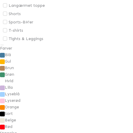
Langærmet toppe
Shorts
Sports-BH'er
T-shirts
Tights & Leggings
Gavekort
Farver
Blå
Overdele
Gul
Bluser
Brun
Cardigans
Grøn
Jakker & Blazere
Hvid
Lilla
Kjoler
Lyseblå
Skjorter
Lyserød
Strik
Orange
Sort
Toppe
Beige
Sko
Rød
Underdele